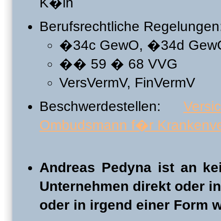
K�ln
Berufsrechtliche Regelungen
�34c GewO, �34d Gew
�� 59 � 68 VVG
VersVermV, FinVermV
Beschwerdestellen:
Versi
Ombudsmann f�r Krankenve
Andreas Pedyna ist an ke
Unternehmen direkt oder ind
oder in irgend einer Form wi