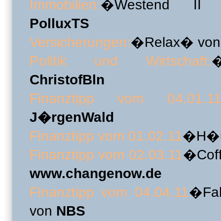
Immobilien:
�Westend II (
PolluxTS
Versicherungen:
�Relax� vo
Politik und Wirtschaft:
�
ChristofBln
Finanztipp vom 04.01.1
J�rgenWald
Finanztipp vom 01.02.11
�H�u
Finanztipp vom 02.03.11
�Cof
www.changenow.de
Finanztipp vom 04.04.11
�Fah
von
NBS