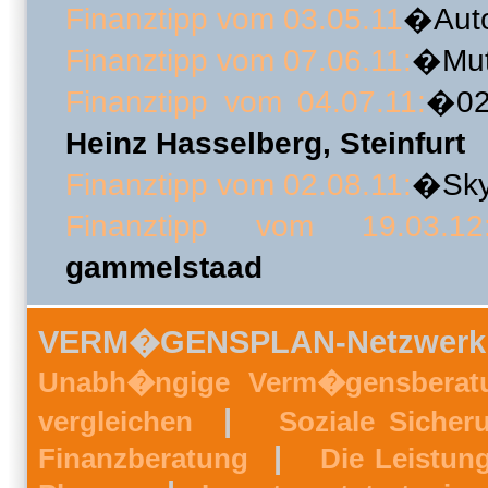
Finanztipp vom 03.05.11
�Aut
Finanztipp vom 07.06.11:
�Mut
Finanztipp vom 04.07.11:
�02
Heinz Hasselberg, Steinfurt
Finanztipp vom 02.08.11:
�Sky
Finanztipp vom 19.03.12
gammelstaad
VERM�GENSPLAN-Netzwerk
Unabh�ngige Verm�gensberat
|
vergleichen
Soziale Sicher
|
Finanzberatung
Die Leistun