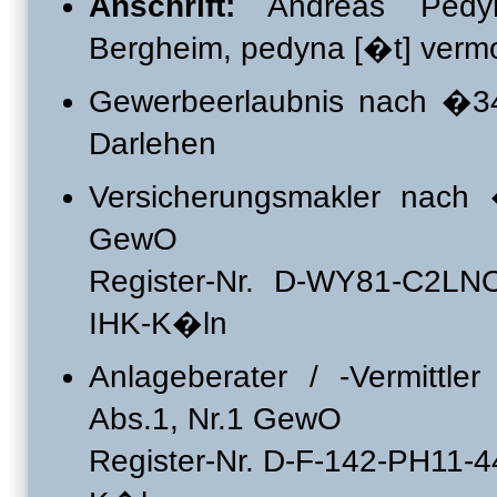
Anschrift:
Andreas Pedyna
Bergheim, pedyna [�t] verm
Gewerbeerlaubnis nach �3
Darlehen
Versicherungsmakler nac
GewO
Register-Nr. D-WY81-C2LNO-
IHK-K�ln
Anlageberater / -Vermitt
Abs.1, Nr.1 GewO
Register-Nr. D-F-142-PH11-44